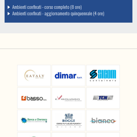
Ambienti confinati - corso completo (8 ore)
Ambienti confinati - aggiornamento quinquennale (4 ore)