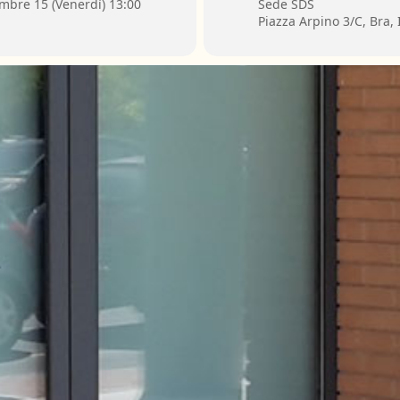
mbre 15 (Venerdì) 13:00
Sede SDS
Piazza Arpino 3/C, Bra, I