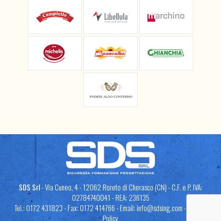
SDS Srl
- Via Cuneo, 4 - 12062 Roreto di Cherasco (CN) - C.F. e P. IVA:
02784740041 - REA: 236135
Tel.: 0172 431823 - Fax: 0172 414766 - Email:
info@sdsing.com
-
Privacy
Policy