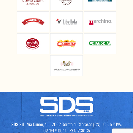
SDS Srl
- Via Cuneo, 4 - 12062 Roreto di Cherasco (CN) - C.F. e P. IVA:
02784740041 - REA: 236135