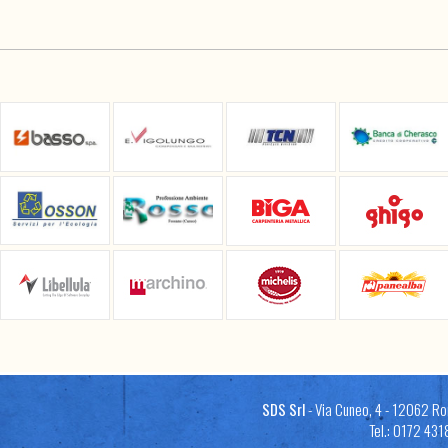
SDS Srl
- Via Cuneo, 4 - 12062 Ror
Tel.: 0172 431