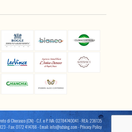
eto di Cherasco (CN) - C.F. e P. IVA: 02784740041 - REA: 236135
823 - Fax: 0172 414766 - Email:
info@sdsing.com
-
Privacy Policy