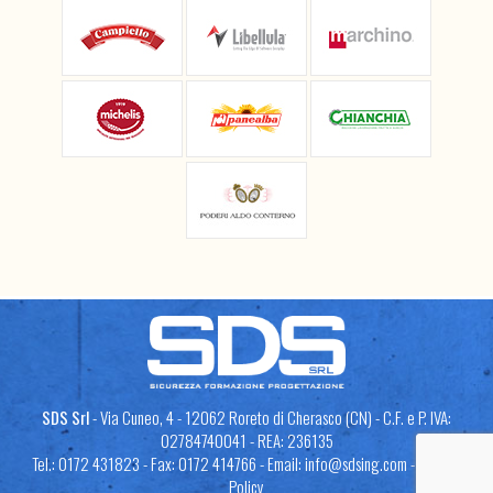
SDS Srl
- Via Cuneo, 4 - 12062 Roreto di Cherasco (CN) - C.F. e P. IVA:
02784740041 - REA: 236135
Tel.: 0172 431823 - Fax: 0172 414766 - Email:
info@sdsing.com
-
Privacy
Policy