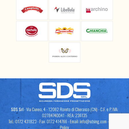
SDS Srl
- Via Cuneo, 4 - 12062 Roreto di Cherasco (CN) - C.F. e P. IVA:
02784740041 - REA: 236135
Tel.: 0172 431823 - Fax: 0172 414766 - Email:
info@sdsing.com
-
Privacy
Policy