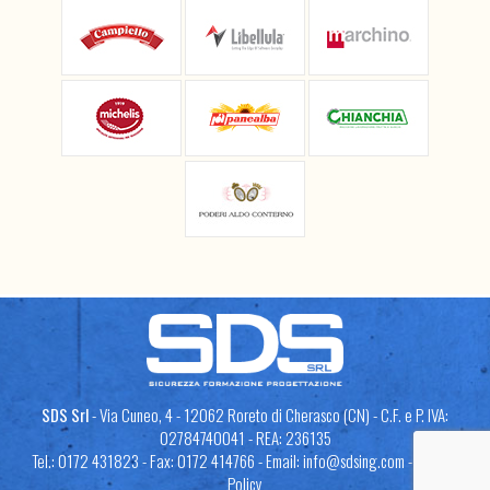
SDS Srl
- Via Cuneo, 4 - 12062 Roreto di Cherasco (CN) - C.F. e P. IVA:
02784740041 - REA: 236135
Tel.: 0172 431823 - Fax: 0172 414766 - Email:
info@sdsing.com
-
Privacy
Policy