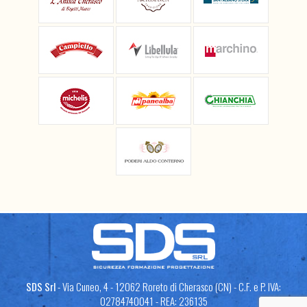
SDS Srl
- Via Cuneo, 4 - 12062 Roreto di Cherasco (CN) - C.F. e P. IVA:
02784740041 - REA: 236135