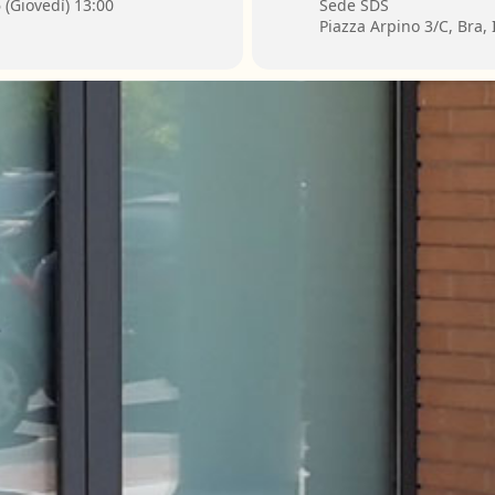
 (Giovedì) 13:00
Sede SDS
Piazza Arpino 3/C, Bra, I