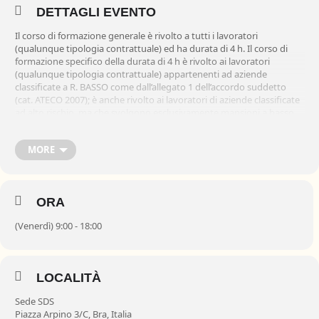
DETTAGLI EVENTO
Il corso di formazione generale è rivolto a tutti i lavoratori
(qualunque tipologia contrattuale) ed ha durata di 4 h. Il corso di
formazione specifico della durata di 4 h è rivolto ai lavoratori
(qualunque tipologia contrattuale) appartenenti ad aziende
classificate a R. BASSO come dall’allegato 1 dell’accordo suddetto
(cat. ATECO 2007); è anche rivolto ai lavoratori di aziende classificate
ad alto rischio, ma che svolgono esclusivamente mansioni a basso
rischio (es: impiegato in azienda classificata a r. alto). Le aziende
classificate a R. MEDIO e R. ALTO dovranno successivamente
MORE
completare la formazione specifica con rispettivamente 4 e 8 ore di
formazione.
ORA
(Venerdì) 9:00 - 18:00
LOCALITÀ
Sede SDS
Piazza Arpino 3/C, Bra, Italia