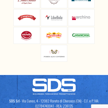
SDS Srl
- Via Cuneo, 4 - 12062 Roreto di Cherasco (CN) - C.F. e P. IVA:
02784740041 - REA: 236135