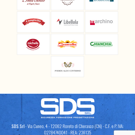
SDS Srl
- Via Cuneo, 4 - 12062 Roreto di Cherasco (CN) - C.F. e P. IVA:
02784740041 - REA: 236135