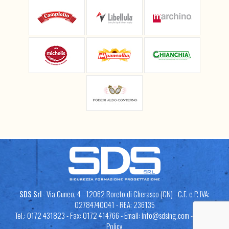
SDS Srl
- Via Cuneo, 4 - 12062 Roreto di Cherasco (CN) - C.F. e P. IVA:
02784740041 - REA: 236135
Tel.: 0172 431823 - Fax: 0172 414766 - Email:
info@sdsing.com
-
Privacy
Policy