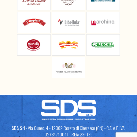
SDS Srl
- Via Cuneo, 4 - 12062 Roreto di Cherasco (CN) - C.F. e P. IVA:
02784740041 - REA: 236135