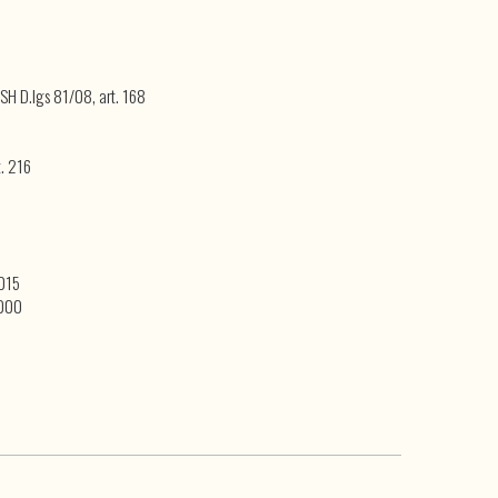
SH D.lgs 81/08, art. 168
t. 216
2015
2000