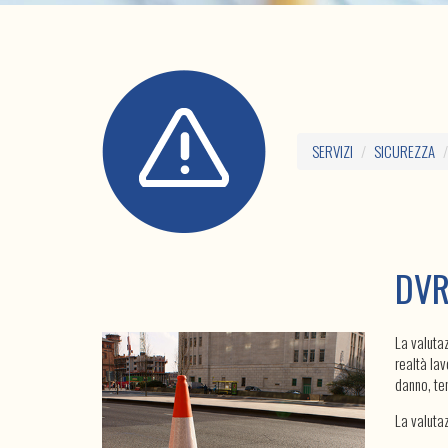
SERVIZI
SICUREZZA
DVR
La valutaz
realtà lav
danno, ten
La valuta