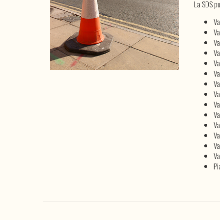
La SDS pu
Va
Va
Va
Va
Va
Va
Va
Va
Va
Va
Va
Va
Va
Va
Pi