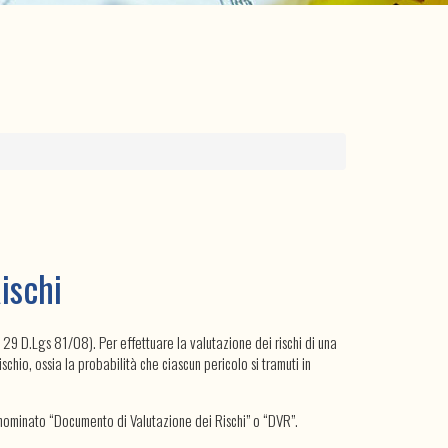
ischi
e 29 D.Lgs 81/08). Per effettuare la valutazione dei rischi di una
rischio, ossia la probabilità che ciascun pericolo si tramuti in
enominato “Documento di Valutazione dei Rischi” o “DVR”.